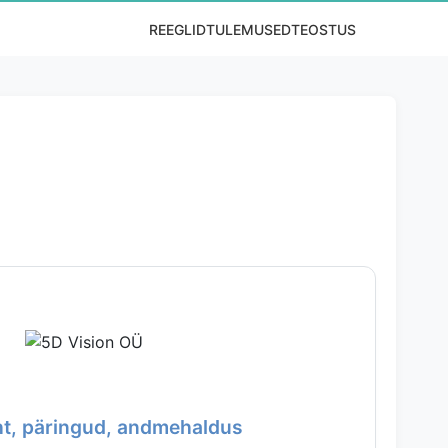
REEGLID
TULEMUSED
TEOSTUS
ht, päringud, andmehaldus